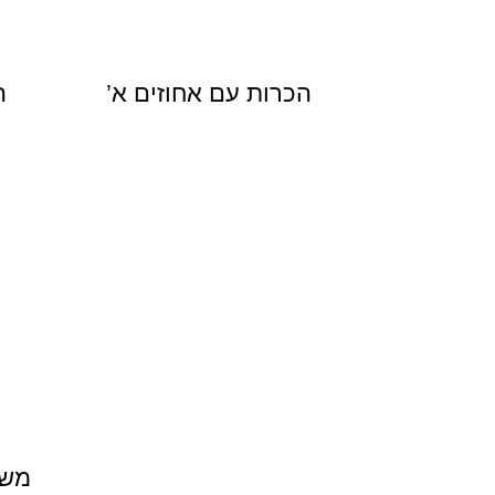
הכרות עם אחוזים א’
ה
משב