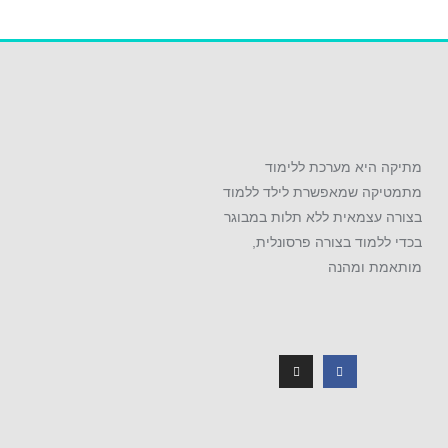
מתיקה היא מערכת ללימוד
מתמטיקה שמאפשרת לילד ללמוד
בצורה עצמאית ללא תלות במבוגר
בכדי ללמוד בצורה פרסונלית,
מותאמת ומהנה
I
F
n
a
s
c
t
e
a
b
g
o
r
o
a
k
m
-
f