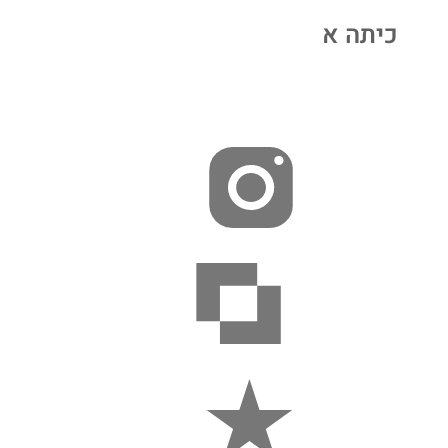
כיתה א