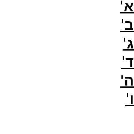
'
'
'
'
'
'