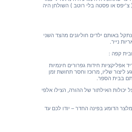
צ'יפס או פסטה בלי רוטב ) השולחן היה
נתקל באותם ילדים חוליגנים מהצד השני
יות נייר.
בית קפה :
יד אפליקציות חידות גפרורים חינמיות
ם". החוליגנית הקטנה תהפוך בין רגע ליצור שליו, מרוכז וחסר תחושת זמן
תם בבית הספר.
 יכולות האילתור של ההורה, הצילו אלפי
לצר הדומע בפינה החדר – יודו לכם עד