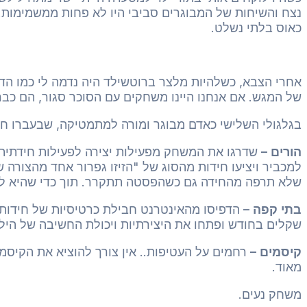
נצח והשיחות של המבוגרים סביבי היו לא פחות ממשמימות. 
כאוס בלתי נשלט.
אחרי הצבא, כשלהיות מלצר ברוטשילד היה נדמה לי כמו הדבר
של המגש. אם אנחנו היינו משחקים עם הסוכר סגור, הם כב
בגלגולי השלישי כאדם מבוגר ומורה למתמטיקה, שבעברו חולי
הורים –
שדרגו את המשחק מפעילות יצירה לפעילות חידתית. אם תכתבו Matches puzzle
שלא תרפה מהחידה גם כשהפסטה תתקרר. תוך כדי שהיא לו
בתי קפה –
הדפיסו מהאינטרנט חבילת כרטיסיות של חידות ג
שקלים בחודש ופתחו את היצירתיות ויכולת החשיבה של הילד
קיסמים –
רחמים על העטיפות.. אין צורך להוציא את הקיסמי
מאוד.
משחק נעים.