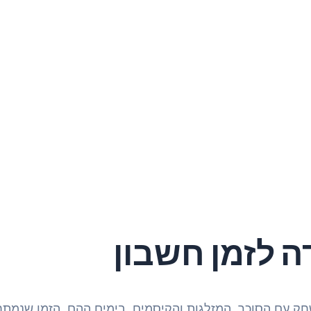
ה לזמן חשבון
חק עם הסוכר, המזלגות והקיסמים. בימים ההם, הזמן שנמתח 