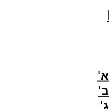
'
'
'