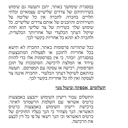
במסגרת שימושך באתר, יתכן ותעשה גם שימוש
בשירותיהם של צדדים שלישיים עצמאיים ובלתי
תלויים בחברה. לחברה אין כל שליטה על
השירותים והתכנים של אותם צדדים שלישיים. כל
שימוש שלך בשירות של צד שלישי הוא תחת
שיקול דעתך הבלעדי ועל אחריותך הבלעדית,
ולחברה לא תהא כל אחריות בקשר לכך.
ככל שתהיינה פרסומות באתר, החברה לא תישא
בכל אחריות לתוכנן או לפעולות המתבצעות
במסגרתן. יובהר, כי אין בפרסומות אלו כדי להוות
עידוד או המלצת לרכישה. הסתמכות על תוכן
הפרסומת, רכישה או עסקה עם המפרסם, תעשה
בהתאם לשיקול דעתך הבלעדי , החברה איננה צד
לעסקה ואין לה כל אחריות בקשר לכך.
מים אספקה וביטול מנוי
התשלום עבור רישיון השימוש יתבצע באמצעות
כרטיס אשראי עם השלמת הרשמתך לאתר.
ברכישת רישיון השימוש באמצעות כרטיס
האשראי, הנך מצהיר כי הנך בעליו החוקיים של
כרטיס האשראי וכי הנך רשאי על פי כל דין לבצע
את הרכישה.