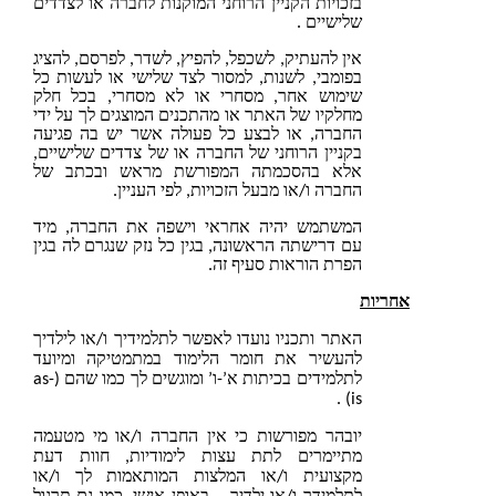
בזכויות הקניין הרוחני המוקנות לחברה או לצדדים
שלישיים .
אין להעתיק, לשכפל, להפיץ, לשדר, לפרסם, להציג
בפומבי, לשנות, למסור לצד שלישי או לעשות כל
שימוש אחר, מסחרי או לא מסחרי, בכל חלק
מחלקיו של האתר או מהתכנים המוצגים לך על ידי
החברה, או לבצע כל פעולה אשר יש בה פגיעה
בקניין הרוחני של החברה או של צדדים שלישיים,
אלא בהסכמתה המפורשת מראש ובכתב של
החברה ו/או מבעל הזכויות, לפי העניין.
המשתמש יהיה אחראי וישפה את החברה, מיד
עם דרישתה הראשונה, בגין כל נזק שנגרם לה בגין
הפרת הוראות סעיף זה.
ות
האתר ותכניו נועדו לאפשר לתלמידיך ו/או לילדיך
להעשיר את חומר הלימוד במתמטיקה ומיועד
לתלמידים בכיתות א’-ו’ ומוגשים לך כמו שהם (as-
is) .
יובהר מפורשות כי אין החברה ו/או מי מטעמה
מתיימרים לתת עצות לימודיות, חוות דעת
מקצועית ו/או המלצות המותאמות לך ו/או