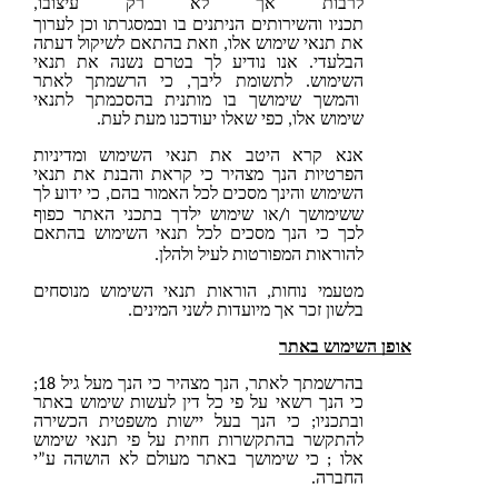
לרבות אך לא רק עיצובו,
והשירותים
תכניו
הניתנים בו ובמסגרתו וכן לערוך
את תנאי שימוש אלו, וזאת בהתאם לשיקול דעתה
הבלעדי. אנו נודיע לך בטרם נשנה את תנאי
השימוש. לתשומת ליבך, כי הרשמתך לאתר
והמשך שימושך בו מותנית בהסכמתך לתנאי
שימוש אלו, כפי שאלו יעודכנו מעת לעת.
אנא קרא היטב את תנאי השימוש ומדיניות
הפרטיות הנך מצהיר כי קראת והבנת את תנאי
השימוש והינך מסכים לכל האמור בהם, כי ידוע לך
בתכני האתר
ששימושך ו/או שימוש ילדך
כפוף
לכך כי הנך מסכים לכל תנאי השימוש בהתאם
לעיל
להוראות המפורטות
ולהלן.
מטעמי נוחות, הוראות תנאי השימוש מנוסחים
בלשון זכר אך מיועדות לשני המינים.
 השימוש באתר
בהרשמתך לאתר, הנך מצהיר כי הנך מעל גיל 18;
כי הנך רשאי על פי כל דין לעשות שימוש באתר
ובתכניו; כי הנך בעל יישות משפטית הכשירה
להתקשר בהתקשרות חוזית על פי תנאי שימוש
אלו ; כי שימושך באתר מעולם לא הושהה ע”י
החברה.