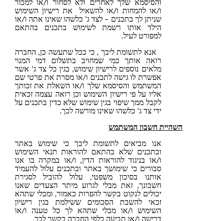
והסיסמא שלך לאחרים ולא לסחור ו/או למכור
ו/או להמחות ו/או להשאיל את רישיון השימוש
שניתן לך בתכנים – לצד ג’ כלשהו שאינו אתה ו/או
הילד אותו רשמת לשימוש בתכנים בהתאם
למפורט לעיל.
לתשומת ליבך , כי ככל שתעשה כן, החברה
רואה אותך כמי שמחויב בתשלום דמי המנוי
מלאים נוספים לרישיון שימוש, בגין כל צד ג’ אשר
אפשרת לו גישה לתכנים ו/או מסרת את פרטי שם
המשתמש והסיסמא שלך ו/או השאלת את זכותך
אליו על פי רישיון השימוש וכן רואה עצמה זכאית
לקבל ממך שיפוי בגין שימוש שלא כדין בתכנים על
ידי צד ג’ כלשהו שאינו מורשה לכך.
ית חשבון המשתמש
אנו מביאים לתשומת ליבך כי שימוש באתר
ובתכנים שלא בהתאם להוראות תנאי השימוש
ו/או בניגוד להוראות הדין, ו/או במקרה בו אנו
סבורים כי שימושך באתר ובתכנים עלול להעמיד
אותנו בסיכון משפטי, עלול להוביל לסגירת
חשבונך, זאת מבלי לגרוע מיתר הצעדים שאנו
יכולים לנקוט בקשר להפרות כאמור, ומבלי שתהא
זכאי להשבת הסכומים ששילמת בגין רישיון
השימוש ו/או מבלי שתהא לך כל טענה ו/או
דרישה ו/או תביעה כלפי החברה בקשר לכך.