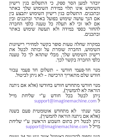
יובהר למען הסר ספק, כי התשלום בגין רישיון
השימוש אינו תלוי במידת השימוש שלך באתר
ובתכנים. התשלום בגין רישיון השימוש יתבצע בין
אם הנך עושה שימוש בפועל באתר ובתכנים ובין
אם לאו וכי לא תעלה כל טענה כלפי החברה
להחזר כספי במידה ולא תעשה שימוש באתר
ובתכנים.
במקרה שחלה טעות סופר בקשר למחירי רישיונות
השימוש, החברה שומרת על זכותה לבטל את
רישיון השימוש שלך, מבלי שתהא לך כל טענה
כלפי החברה בקשר לכך.
מנוי חד-פעמי חודשי – תשלום חד פעמי עבור
חודש שלם מתאריך הרכישה – לא ניתן לביטול.
מנוי חודשי מתחדש חודש בחודשו (אלא אם ניתנה
הוראה לא להמשיך),
ניתן לבטל בכל חודש ע”י שליחת מייל
ל
support@imaginemachine.com
מנוי שנתי לא מתחדש אוטומטית פעם בשנה
(אלא אם ניתנה הוראה להמשיך),
ניתן לבטל רק בתום השבוע הראשון ע”י שליחת
מייל ל
support@imaginemachine.com
הנוי יספוק לרוכשים באימייל אשר יגיע עד 24 שעות