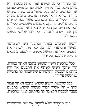
הנך מצהיר כי כל המידע אותו אתה מספק הוא
מידע מלא, נכון, מדויק ואמין. הנך מתחייב לעדכן
את הפרטים הללו, ככל שיחול בהם שינוי. שימוש
בזהותו של אחר או מסירת פרטים כוזבים מהווה
עבירה פלילית. כנגד משתמש אשר מסר פרטים
כוזבים עלולים להינקט אמצעים משפטיים פליליים
ו/או אזרחיים וכן הוא יהא האחראי הבלעדי לכל
נזק אשר ייגרם לחברה ו/או לצד שלישי כלשהו
בקשר לכך.
רישיון השימוש באתר ובתכניו הינו לשימושך
האישי והבלעדי ועל כן, לא ניתן לשתף את
התכנים ו/או את הגישה אליהם – למעט בהתאם
לחבילה שנרכשה על ידיך:
שרכשת רישיון שימוש בתכני האתר כמורה,
הרי שהנך רשאי לשתף את התכנים אך ורק
בהתאם למכסת התלמידים שהוקצתה לך בחבילה
שנרכשה על ידך .
שרכשת רישיון שימוש בתכני האתר עבור
ילדך – חל איסור חמור לעשות שימוש בתכנים
מעבר למכסה הקצובה לך בהתאם למנוי שרכשת.
מתחייב שלא למסור את שם המשתמש