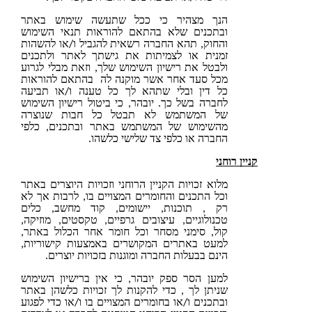
הנך מצהיר כי ככל שתעשה שימוש באתר
ובתכנים שלא בהתאם להוראות תנאי השימוש
והחוק, תהא החברה רשאית להגביל ו/או להשהות
זמנית או לצמיתות את גישתך לאתר ולתכנים
ולבטל את רישיון השימוש שלך, וזאת מבלי לגרוע
מכל סעד אחר אשר מוקנה לה בהתאם להוראות
כל דין ובלי שתהא לך כל טענה ו/או תביעה
לחברה בשל כך. יובהר, כי ביטול רישיון השימוש
של המשתמש לא תבטל כל חבות שנוצרה
מהשימוש של המשתמש באתר ובתכנים, כלפי
החברה או כלפי צד שלישי כלשהו.
 רוחני
מלוא זכויות הקניין הרוחני וזכויות היוצרים באתר
וכל התכנים והחומרים המצויים בו, לרבות אך לא
רק , תוכנות, יישומים, קוד מחשב, כלים
טכנולוגיים, עיצובים גרפיים, טקסטים, מוזיקה,
קול, סימני מסחר וכל חומר אחר הכלול באתר,
למעט באתרים המקושרים באמצעות קישוריות,
הינם בבעלות החברה ומוגנות בזכויות יוצרים.
למען הסר ספק יובהר, כי אין ברישיון השימוש
שניתן לך , כדי להקנות לך זכויות כלשהן באתר
ובתכנים ו/או בחומרים המצויים בו ו/או כדי לפגוע