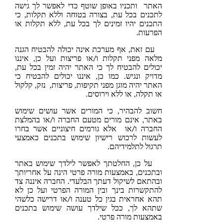
האתר ותכניו באופן שוטף כדי לאפשר לך גישה
לתכנים בכל עת, בצורה בטוחה וללא תקלות, כי
התכנים יהיו זמינים לך בכל עת, ללא תקלות או
הפרעות.
את, אף מערכת אינה יכולה להבטיח הגנה
מלאה מפני תקלות ו/או פריצות ועל כן, איננו
יכולים להבטיח לך כי האתר יהיה זמין בכל עת,
מדויק ונגיש. כמו כן, איננו יכולים להבטיח כי
האתר יהיה מוגן מפני תקיפות, פריצות, נזק, קלקול
או תקלה, או ללא וירוסים.
חשוב להבהיר, כי המורים אשר עושים שימוש
באתר, אינם מורים מטעם החברה ו/או בהמלצת
החברה ו/או אלא גורמים חיצוניים אשר בחרו
לעשות לרכוש רישיון שימוש בתכנים כאמצעי
תרגול לתלמידיהם.
ן, החלטתך לאפשר לילדך שימוש באתר
ובתכנים, באמצעות מורה פרטי הינה על אחריותך
ובהתאם לשיקול דעתך הבלעדי. החברה איננה צד
להתקשרות בינך ובין המורה הפרטי ועל כן לא
תהא אחראית בגין כל טענה ו/או דרישה כלשהי
שתהא לך, ככל שילדך עושה שימוש בתכנים
באמצעות מורה פרטי.