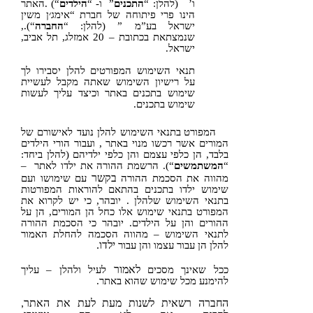
ו’ (להלן: “
התכנים
” ו- “
הילדים
“) .האתר
הינו פרי פיתוחה של חברת “
אימג׳ן משין
ישראל
בע”מ ” (להלן: “
החברה
“).,
שנמצתאת בכתובת – 20 אמזלג, תל אביב,
ישראל.
תנאי השימוש המפורטים להלן יסבירו לך
על רישיון השימוש שאתה מקבל לעשיית
שימוש בתכנים באתר וכיצד עליך לעשות
שימוש בתכנים.
המפורט בתנאי השימוש להלן נועד לאישורם של
המורים אשר רכשו מנוי באתר , ועבור הורי הילדים
בלבד, הן כלפי עצמם והן כלפי ילדיהם (להלן ביחד:
“
המשתמשים
“). הרשמת ההורה את ילדו לאתר –
בקשר
מהווה את הסכמת ההורה
עם שימושו ועם
שימוש ילדו בתכנים בהתאם להוראות המפורטות
בתנאי השימוש שלהלן . יובהר, כי יש לקרוא את
המפורט בתנאי שימוש אלו כחל הן המורים, הן על
ההורים והן על הילדים. יובהר כי הסכמת ההורה
לתנאי השימוש – מהווה הסכמה להחלת האמור
להלן הן עבור עצמו והן עבור
ילדו.
לאמור
ככל שאינך מסכים
לעיל ולהלן – עליך
להימנע מכל שימוש שהוא באתר.
החברה רשאית לשנות מעת לעת את האתר,