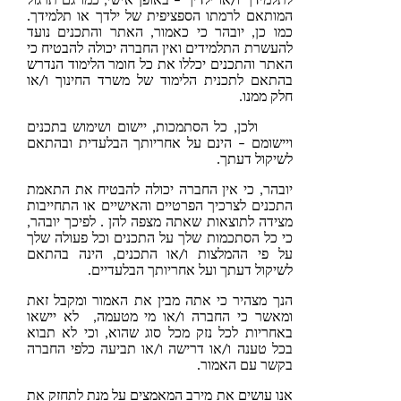
לתלמידך ו/או ילדיך – באופן אישי, כמו גם תרגול
המותאם לרמתו הספציפית של ילדך או תלמידך.
כמו כן, יובהר כי כאמור, האתר והתכנים נועד
להעשרת התלמידים ואין החברה יכולה להבטיח כי
האתר והתכנים יכללו את כל חומר הלימוד הנדרש
בהתאם לתכנית הלימוד של משרד החינוך ו/או
חלק ממנו.
, כל הסתמכות, יישום ושימוש בתכנים
ויישומם – הינם על אחריותך הבלעדית ובהתאם
לשיקול דעתך.
יובהר, כי אין החברה יכולה להבטיח את התאמת
התכנים לצרכיך הפרטיים והאישיים או התחייבות
מצידה לתוצאות שאתה מצפה להן . לפיכך יובהר,
כי כל הסתכמות שלך על התכנים וכל פעולה שלך
על פי ההמלצות ו/או התכנים, הינה בהתאם
לשיקול דעתך ועל אחריותך הבלעדיים.
הנך מצהיר כי אתה מבין את האמור ומקבל זאת
ומאשר כי החברה ו/או מי מטעמה, לא יישאו
באחריות לכל נזק מכל סוג שהוא, וכי לא תבוא
בכל טענה ו/או דרישה ו/או תביעה כלפי החברה
בקשר עם האמור.
אנו עושים את מירב המאמצים על מנת לתחזק את