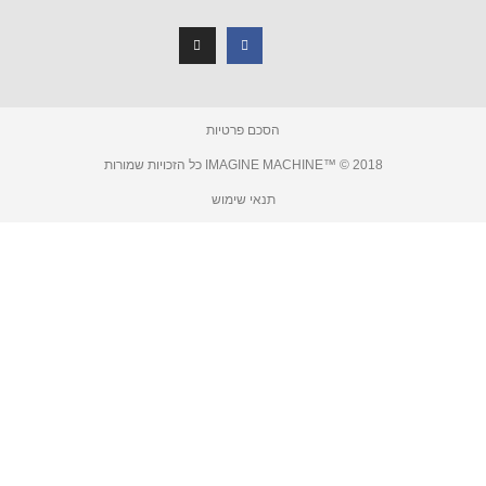
n
a
s
c
t
e
a
b
g
o
r
o
a
k
m
-
f
הסכם פרטיות
IMAGINE MACHINE™ © 2 כל הזכויות שמורות
תנאי שימוש