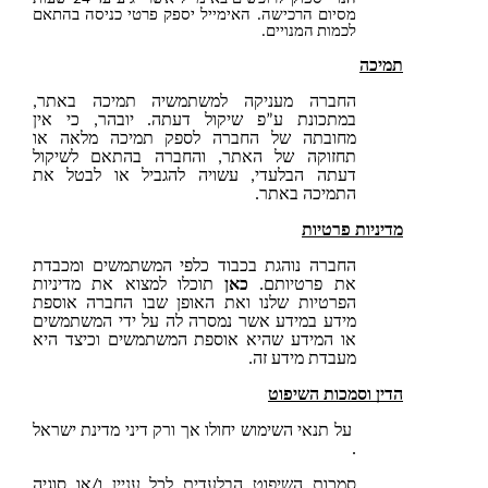
מסיום הרכישה. האימייל יספק פרטי כניסה בהתאם
לכמות המנויים.
ה
החברה מעניקה למשתמשיה תמיכה באתר,
במתכונת ע”פ שיקול דעתה. יובהר, כי אין
מחובתה של החברה לספק תמיכה מלאה או
תחזוקה של האתר, והחברה בהתאם לשיקול
דעתה הבלעדי, עשויה להגביל או לבטל את
התמיכה באתר.
ות פרטיות
החברה נוהגת בכבוד כלפי המשתמשים ומכבדת
את פרטיותם.
כאן
תוכלו למצוא את מדיניות
הפרטיות שלנו ואת האופן שבו החברה אוספת
מידע במידע אשר נמסרה לה על ידי המשתמשים
או המידע שהיא אוספת המשתמשים וכיצד היא
מעבדת מידע זה.
 וסמכות השיפוט
על תנאי השימוש יחולו אך ורק דיני מדינת ישראל
.
סמכות השיפוט הבלעדית לכל עניין ו/או סוגיה