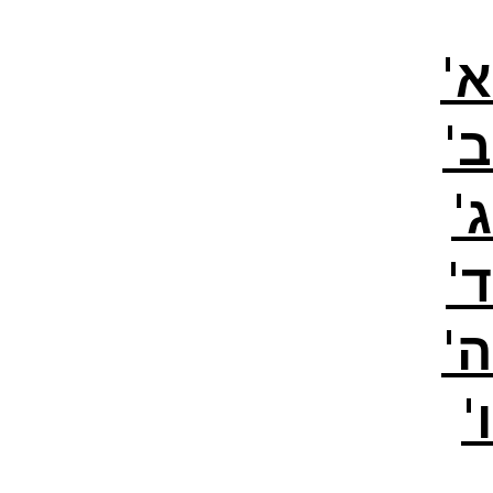
'
'
'
'
'
'